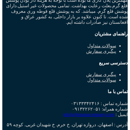
مهمترین پلان کاری ما بوده است با توجه به هزینه دار بودن پوشش
قلع گرم.بعلت رعایت بهداشت. تمامی محصولات غیر استیل.دارای
پوشش قلع گرم. میباشد. که به پوشش قلع قوطه وری معروف
شده است. تا کنون علاوه بر بازار داخلی. به کشور عراق و
افغانستان نیز صادرات داشته ایم.
راهنمای مشتریان
سوالات متداول
پیگیری سفارش
دسترسی سریع
پیگیری سفارش
سوالات متداول
تماس با ما
شماره تماس : ۰۳۱۳۳۳۴۲۴۱۶
شماره همراه: ۰۹۱۳۲۲۶۲۰۵۱
ایمیل :
info[at]renanacompany.com
آدرس : اصفهان. دروازه تهران. خ خرم. خ شهیدان غربی. کوچه ۵۹