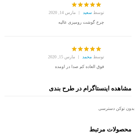
توسط
سعید
مارس 14, 2020
امتیاز
5
از
5
چرخ گوشت رومیزی عالیه
توسط
محمد
مارس 15, 2020
امتیاز
5
از
5
فوق العاده کم صدا در اومده
مشاهده اینستاگرام در طرح بندی
بدون توکن دسترسی
محصولات مرتبط