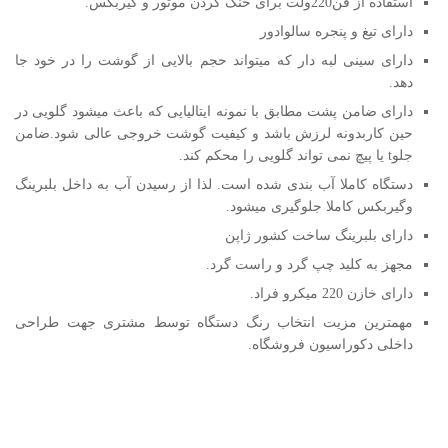
استفاده از فن220ولت برای خنک کردن موتور و گیربکس.
دارای تیغ و پنجره سالوادور
دارای سینی لبه دار که میتواند حجم بالایی از گوشت را در خود جا
دهد.
دارای ضامن پشت مطابق با نمونه ایتالیایی که باعث میشود گلویی در
حین کاربدونه لرزش باشد و کیفیت گوشت خروجی عالی شود.ضامن
جلوt یا پیچ نمی تواند گلویی را محکم کند.
دستگاه کاملا آب بندی شده است. لذا از رسیدن آب به داخل بلبرینگ
وگیربکس کاملا جلوگیری میشود.
دارای بلبرینگ ساخت کشور ژاپن
مجهز به کلید چپ گرد و راست گرد.
دارای خازن 220 میکرو فراد.
مهمترین مزیت انتخاب رنگ دستگاه توسط مشتری جهت طراحی
داخلی دکوراسیون فروشگاه.