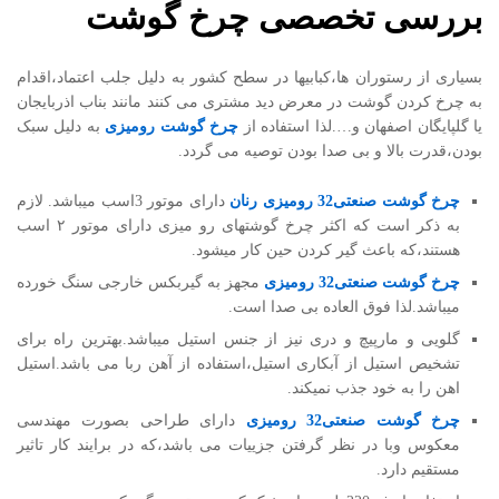
بررسی تخصصی چرخ گوشت
بسیاری از رستوران ها،کبابیها در سطح کشور به دلیل جلب اعتماد،اقدام
به چرخ کردن گوشت در معرض دید مشتری می کنند مانند بناب اذربایجان
یا گلپایگان اصفهان و….لذا استفاده از
چرخ گوشت رومیزی
به دلیل سبک
بودن،قدرت بالا و بی صدا بودن توصیه می گردد.
چرخ گوشت صنعتی32 رومیزی رنان
دارای موتور 3اسب میباشد. لازم
به ذکر است که اکثر چرخ گوشتهای رو میزی دارای موتور ۲ اسب
هستند،که باعث گیر کردن حین کار میشود.
چرخ گوشت صنعتی32 رومیزی
مجهز به گیربکس خارجی سنگ خورده
میباشد.لذا فوق العاده بی صدا است.
گلویی و مارپیچ و دری نیز از جنس استیل میباشد.بهترین راه برای
تشخیص استیل از آبکاری استیل،استفاده از آهن ربا می باشد.استیل
اهن را به خود جذب نمیکند.
چرخ گوشت صنعتی32 رومیزی
دارای طراحی بصورت مهندسی
معکوس وبا در نظر گرفتن جزییات می باشد،که در برایند کار تاثیر
مستقیم دارد.