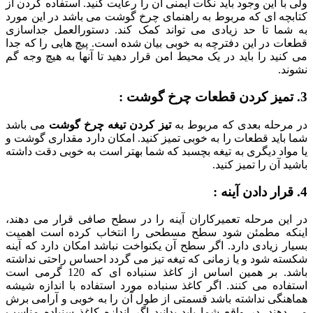
ولی با این وجود باید نکات ایمنی آن را رعایت کنید. استفاده کردن از
کتابچه ای که مربوط به راهنمای چرخ گوشت می باشد در این مورد
به شما تا حد زیادی می تواند کمک کند. دستورالعمل جداسازی
قطعات در این دفترچه به خوبی بیان شده است. پیچ هایی را که جدا
می کنید را باید در یک محیط امن قرار دهید تا آنها به هیچ وجه گم
نشوند.
3. تمیز کردن قطعات چرخ گوشت :
در مرحله بعدی که مربوط به
تیز کردن تیغه چرخ گوشت
می باشد
شما باید قطعات را به خوبی تمیز کنید. امکان دارد مقداری گوشت و
یا مواد دیگری به تیغه بچسبد که شما بهتر است به خوبی دقت داشته
باشید آن را تمیز کنید.
4. قرار دادن آینه :
در این مرحله تعمیرکاران آینه را در سطح صافی قرار می دهند،
اینکه مطمئن شود سطح مسطحی را انتخاب کرده است اهمیت
بسیار زیادی دارد. اگر سطح آن یکنواخت نباشد امکان دارد که آینه
شکسته شود و یا زمانی که تیغه تیز می گردد احساس راحتی نداشته
باشد. بر همین اساس از کاغذ سنباده ای که 120 گرمی است
استفاده می کنند. اگر کاغذ سنباده مورد استفاده با اندازه شیشه
هماهنگی نداشته باشد قسمتی از طول آن را به خوبی و آرامی برش
می دهند. در واقع شما باید بدانید اگر اندازه کاغذ سنباده مناسب