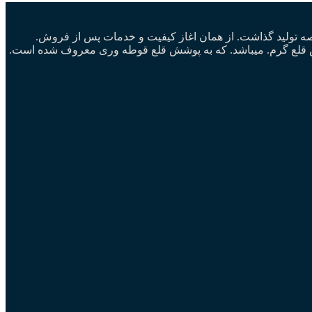
ا در عرصه تولید چرخ گوشت صنعتی شروع نمود.و با تولید چرخ گوشت ۳۲ تسمه ای پا به عرصه تولید گذاشت. از همان اغاز کیفیت و خدمات پس از فروش.
شش قلع گرم. میباشد. که به پوشش قلع قوطه وری معروف شده است.