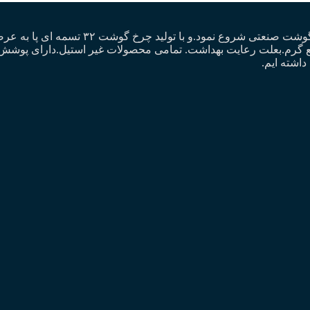
گروه تولیدی رنان. از سال۱۳۸۲ فعالیت خود ر
 قلع گرم.بعلت رعایت بهداشت. تمامی محصولات غیر استیل.دارای پو
داشته ایم.