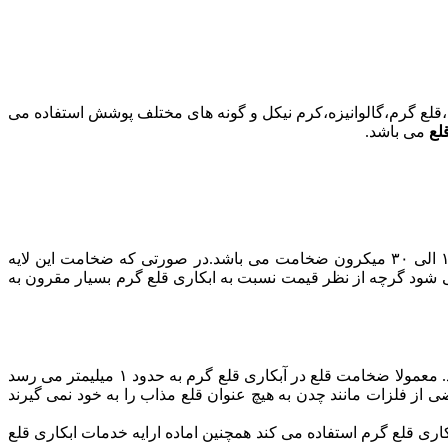
،قلع گرم،گالوانیزه،کرم نیکل و گونه های مختلف پوشش استفاده می
لع
می باشد.
این آبکاری به صورت وان سرد شامل محلول پایه که معمولا اسید می باشد و اند قلع انجام می شود. نتیجه آن سطح بسیار نازک در حد ۱۰ الی ۳۰ میکرون ضخامت می باشد.در صورتی که ضخامت این لایه
ی شود گرچه از نظر قیمت نسبت به ابکاری قلع گرم بسیار مقرون به
آبکاری قلع گرم یا کوتینگ قلع گرم، در این روش قطعه را پس از گرم کردن قطعه آن را داخل وان قلع مذاب می گذارند تا پوشش قلع بگیرد. معمولا ضخامت قلع در آبکاری قلع گرم به حدود ۱ میلیمتر می رسد
کن بعضی از فلزات مانند چدن به هیچ عنوان قلع مذاب را به خود نمی گیرند
ی قلع گرم استفاده می کند همچنین اماده ارایه خدمات ابکاری قلع