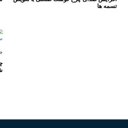
تسمه ها
چر
چ
ش