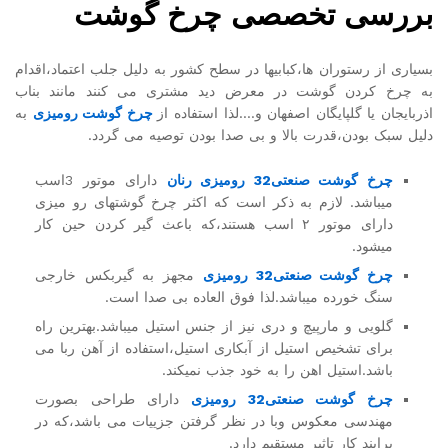
بررسی تخصصی چرخ گوشت
بسیاری از رستوران ها،کبابیها در سطح کشور به دلیل جلب اعتماد،اقدام
به چرخ کردن گوشت در معرض دید مشتری می کنند مانند بناب
اذربایجان یا گلپایگان اصفهان و….لذا استفاده از
چرخ گوشت رومیزی
به
دلیل سبک بودن،قدرت بالا و بی صدا بودن توصیه می گردد.
چرخ گوشت صنعتی32 رومیزی رنان
دارای موتور 3اسب
میباشد. لازم به ذکر است که اکثر چرخ گوشتهای رو میزی
دارای موتور ۲ اسب هستند،که باعث گیر کردن حین کار
میشود.
چرخ گوشت صنعتی32 رومیزی
مجهز به گیربکس خارجی
سنگ خورده میباشد.لذا فوق العاده بی صدا است.
گلویی و مارپیچ و دری نیز از جنس استیل میباشد.بهترین راه
برای تشخیص استیل از آبکاری استیل،استفاده از آهن ربا می
باشد.استیل اهن را به خود جذب نمیکند.
چرخ گوشت صنعتی32 رومیزی
دارای طراحی بصورت
مهندسی معکوس وبا در نظر گرفتن جزییات می باشد،که در
برایند کار تاثیر مستقیم دارد.