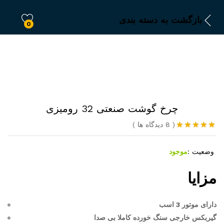
بازگشت به
دسته بندی
0
چرخ گوشت صنعتی 32 رومیزی
(
8
دیدگاه ها
)
8
امتیازدهی
5.00
از 5 در
وضعیت :
موجود
امتیازدهی
مشتری
مزایا
دارای موتور 3 اسب
گیربکس خارجی سنگ خورده کاملا بی صدا