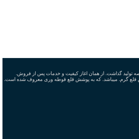
ا در عرصه تولید چرخ گوشت صنعتی شروع نمود.و با تولید چرخ گوشت ۳۲ تسمه ای پا به عرصه تولید گذاشت. از همان اغاز کیفیت و خدمات پس از فروش.
شش قلع گرم. میباشد. که به پوشش قلع قوطه وری معروف شده است.