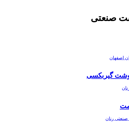
شت صنعتی
وشت گیربکسی
مت