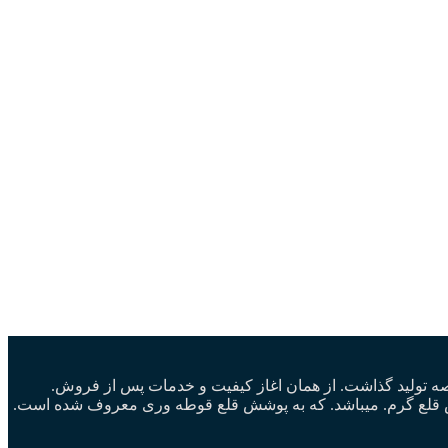
ا در عرصه تولید چرخ گوشت صنعتی شروع نمود.و با تولید چرخ گوشت ۳۲ تسمه ای پا به عرصه تولید گذاشت. از همان اغاز کیفیت و خدمات پس از فروش.
شش قلع گرم. میباشد. که به پوشش قلع قوطه وری معروف شده است.